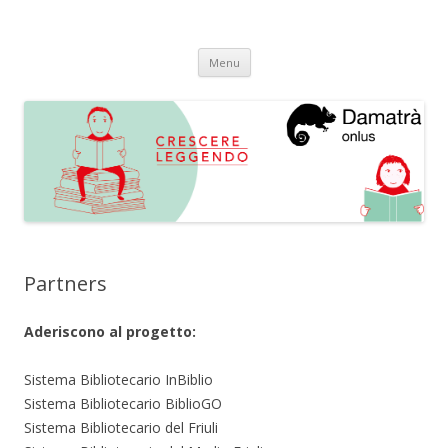
Crescere Leggendo
progetto integrato di promozione alla lettura
Vai
Menu
al
contenuto
Partners
Aderiscono al progetto:
Sistema Bibliotecario InBiblio
Sistema Bibliotecario BiblioGO
Sistema Bibliotecario del Friuli