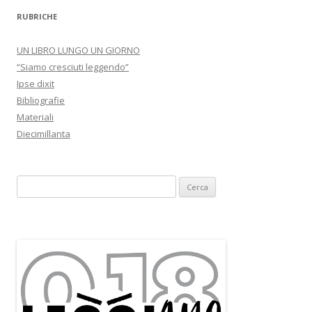
RUBRICHE
UN LIBRO LUNGO UN GIORNO
“Siamo cresciuti leggendo”
Ipse dixit
Bibliografie
Materiali
Diecimillanta
R
i
c
e
r
c
a
p