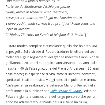
Una mattina il filobus numero 75, in
Partenza da Monteverde Vecchio per piazza
Fiume, invece di scendere verso Trastevere,
prese per il Gianicolo, svoltò giù per l’Aurelia antica
e dopo pochi minuti correva tra i prati fuori Roma come una
lepre in vacanza
[Il Filobus 75 tratto da Favole al telefono di G. Rodari
]
È stata un’idea semplice e stimolante quella che ha dato vita
al progetto Sulle strade di Rodari: tradurre le letture dei testi
rodariani e gli insegnamenti del grande maestro Gianni Rodari
(nell’anno, il 2010, del suo triplice anniversario – 90 anni dalla
nascita – 40 dall’assegnazione del Premio Andersen – 30 anni
dalla morte) in esperienze di vita, fatte di incontri, confronti,
spettacoli, teatro, musica, viaggi speciali in pullman e treno.
“Un’esperienza esaltante”, la definisce Mario di Rienzo nella
prefazione alla pubblicazione
Sulle strade di Rodari
, edita da
Falzea e giunta a conclusione del lungo percorso che per un
anno ha attraversato le strade del Friuli Venezia Giulia,