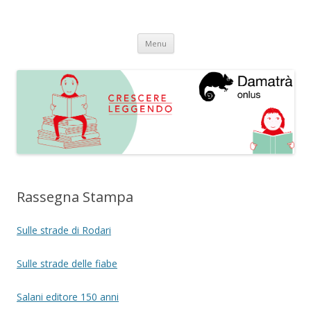
Crescere Leggendo
progetto integrato di promozione alla lettura
Vai
Menu
al
contenuto
Rassegna Stampa
Sulle strade di Rodari
Sulle strade delle fiabe
Salani editore 150 anni