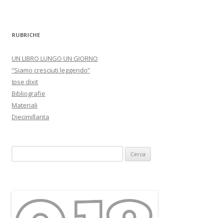
RUBRICHE
UN LIBRO LUNGO UN GIORNO
“Siamo cresciuti leggendo”
Ipse dixit
Bibliografie
Materiali
Diecimillanta
R
i
c
e
r
c